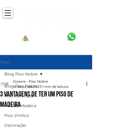
Post
Blog Piso Nobre
Josiane - Piso Nobre
Blog Piso Nobre
14 de jul. de 2023
1 min de leitura
3 Vantagens de ter um piso de
Piso Laminado
madeira
Piso de Madeira
Piso Vinílico
Decoração