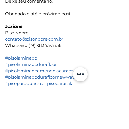
Deixe seu comentário. 
Obrigado e até o próximo post! 
Josiane 
Piso Nobre
contato@pisonobre.com.br
Whatsaap (19) 98343-3456
#pisolaminado
#pisolaminadodurafloor
#pisolaminadoamêndolacuraçao
#pisolaminadodurafloornewway
#pisoparaquartos
#pisoparasala
#decoração
durafloor
piso laminado
piso laminado durafloor
pisos laminados
rodapé branco
rodapé poliestireno
Piso Laminado