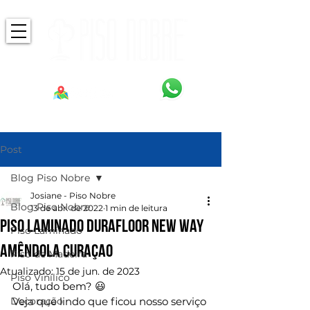
Post
Blog Piso Nobre
Josiane - Piso Nobre
Blog Piso Nobre
13 de abr. de 2022
1 min de leitura
Piso Laminado Durafloor New Way
Piso Laminado
Amêndola Curaçao
Piso de Madeira
Atualizado:
15 de jun. de 2023
Piso Vinílico
Olá, tudo bem? 😃
Decoração
Veja que lindo que ficou nosso serviço 