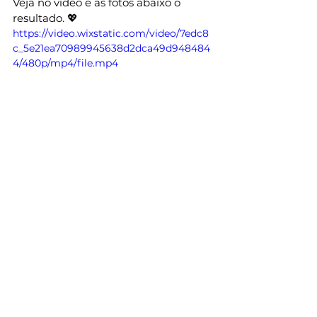
Veja no vídeo e as fotos abaixo o 
resultado. 💖
https://video.wixstatic.com/video/7edc8
c_5e21ea70989945638d2dca49d948484
4/480p/mp4/file.mp4