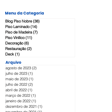
Aplicação de Planiprep Mapei (argamassa de
preparação) e...
Menu da Categoria
Blog Piso Nobre
(38)
38 posts
Piso Laminado
(14)
14 posts
Piso de Madeira
(7)
7 posts
Piso Vinílico
(11)
11 posts
Decoração
(6)
6 posts
Restauração
(2)
2 posts
Deck
(1)
1 post
Arquivo
agosto de 2023
(2)
2 posts
julho de 2023
(1)
1 post
maio de 2023
(1)
1 post
julho de 2022
(2)
2 posts
abril de 2022
(1)
1 post